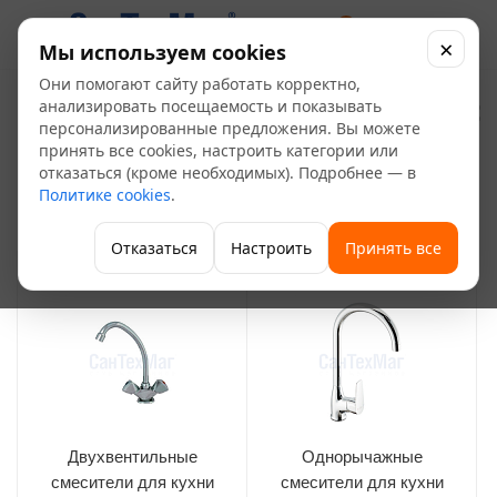
0
×
Мы используем cookies
Они помогают сайту работать корректно,
Смесители для кухни из
анализировать посещаемость и показывать
персонализированные предложения. Вы можете
силумина
принять все cookies, настроить категории или
20
отказаться (кроме необходимых). Подробнее — в
Политике cookies
.
—
—
—
Главная
Каталог
Сантехника и санфаянс
Смесители
—
—
Смесители для кухни
Силумин
Отказаться
Настроить
Принять все
Двухвентильные
Однорычажные
смесители для кухни
смесители для кухни