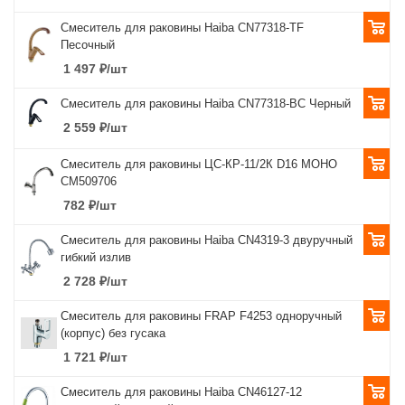
Смеситель для раковины Haiba CN77318-TF
Песочный
1 497
₽
/шт
Смеситель для раковины Haiba CN77318-BC Черный
2 559
₽
/шт
Смеситель для раковины ЦС-КР-11/2К D16 МОНО
СМ509706
782
₽
/шт
Смеситель для раковины Haiba CN4319-3 двуручный
гибкий излив
2 728
₽
/шт
Смеситель для раковины FRAP F4253 одноручный
(корпус) без гусака
1 721
₽
/шт
Смеситель для раковины Haiba CN46127-12