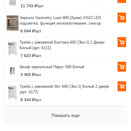
11 743
₽
/шт
Зеркало Geometry Luxe 800 (Хром) VIGO LED
подсветка, функция антизапотевания, сенсор
9 044
₽
/шт
Тумба с раковиной Балтика 600 (Эко-1) 2 Двери
Белый (арт. 6111)
7 623
₽
/шт
Шкаф зеркальный Парус 500 Белый
3 405
₽
/шт
Тумба с раковиной Уют 600 (Эко-1) Белый 2 двери
(арт. 6177)
8 344
₽
/шт
Показать еще