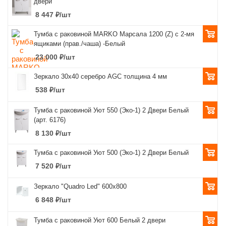
двери
8 447
₽
/шт
Тумба с раковиной MARKO Марсала 1200 (Z) с 2-мя
ящиками (прав./чаша) -Белый
23 000
₽
/шт
Зеркало 30х40 серебро AGC толщина 4 мм
538
₽
/шт
Тумба с раковиной Уют 550 (Эко-1) 2 Двери Белый
(арт. 6176)
8 130
₽
/шт
Тумба с раковиной Уют 500 (Эко-1) 2 Двери Белый
7 520
₽
/шт
Зеркало "Quadro Led" 600х800
6 848
₽
/шт
Тумба с раковиной Уют 600 Белый 2 двери