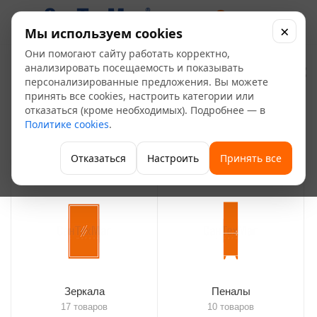
0
×
Мы используем cookies
Они помогают сайту работать корректно,
Мебель для ванных
анализировать посещаемость и показывать
персонализированные предложения. Вы можете
комнат
принять все cookies, настроить категории или
102
отказаться (кроме необходимых). Подробнее — в
Политике cookies
.
—
—
—
Главная
Каталог
Сантехника и санфаянс
Мебель для ванных комнат
Отказаться
Настроить
Принять все
Зеркала
Пеналы
17 товаров
10 товаров