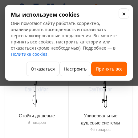
0
×
Мы используем cookies
Они помогают сайту работать корректно,
Стойки душевые
анализировать посещаемость и показывать
55
персонализированные предложения. Вы можете
принять все cookies, настроить категории или
—
—
—
Главная
Каталог
Сантехника и санфаянс
Смесители
отказаться (кроме необходимых). Подробнее — в
—
Стойки душевые
Политике cookies
.
Отказаться
Настроить
Принять все
Стойки душевые
Универсальные
9 товаров
душевые системы
46 товаров