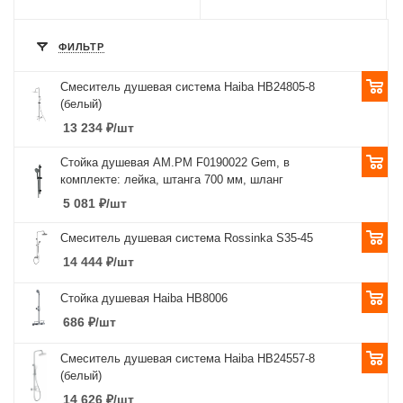
ФИЛЬТР
Смеситель душевая система Haiba НВ24805-8
(белый)
13 234
₽
/шт
Стойка душевая AM.PM F0190022 Gem, в
комплекте: лейка, штанга 700 мм, шланг
5 081
₽
/шт
Смеситель душевая система Rossinka S35-45
14 444
₽
/шт
Стойка душевая Haiba HB8006
686
₽
/шт
Смеситель душевая система Haiba НВ24557-8
(белый)
14 626
₽
/шт