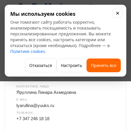
0
×
Мы используем cookies
Они помогают сайту работать корректно,
Вакансии
анализировать посещаемость и показывать
персонализированные предложения. Вы можете
принять все cookies, настроить категории или
—
—
Главная
О компании
Вакансии
отказаться (кроме необходимых). Подробнее — в
Политике cookies
.
Отказаться
Настроить
Принять все
Отправить резюме
КОНТАКТНОЕ ЛИЦО
Яруллина Линара Ахмедовна
E-MAIL
lyarullina@yuuks.ru
ТЕЛЕФОН
+7 347 246 18 18