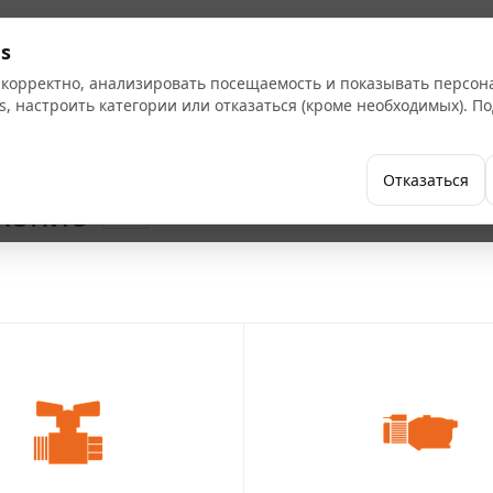
s
 корректно, анализировать посещаемость и показывать персо
s, настроить категории или отказаться (кроме необходимых). 
Бренды
Как купить
Компания
Отказаться
жение
4276