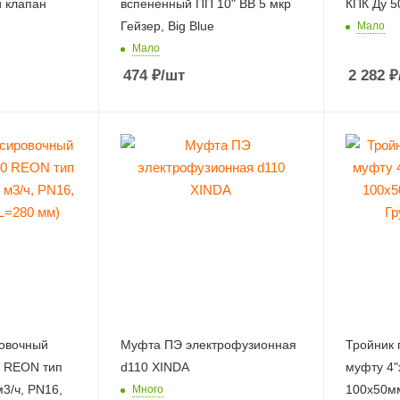
 клапан
вспененный ПП 10" ВВ 5 мкр
КПК Ду 5
Гейзер, Big Blue
Мало
Мало
474
₽
/шт
2 282
₽
овочный
Муфта ПЭ электрофузионная
Тройник 
 REON тип
d110 XINDA
муфту 4"
3/ч, PN16,
100x50мм
Много