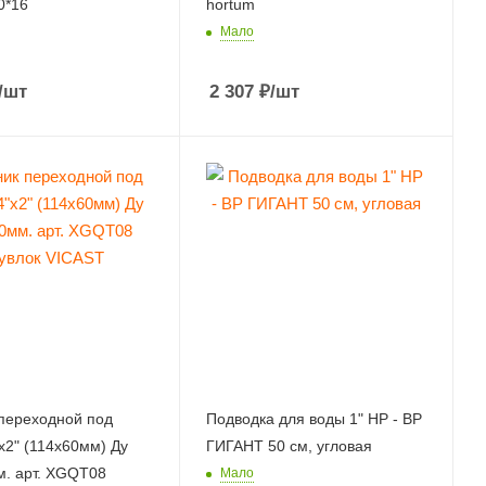
0*16
hortum
Мало
/шт
2 307
₽
/шт
переходной под
Подводка для воды 1" НР - ВР
x2" (114x60мм) Ду
ГИГАНТ 50 см, угловая
. арт. XGQT08
Мало