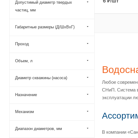
6
₽
/шт
Допустимый диаметр твердых
частиц, мм
Габаритные размеры (Д/ШхВхГ)
Проход
Объем, л
Водосн
Диаметр скважины (насоса)
Любое современн
СНиП. Система 
Назначение
эксплуатации лю
Механизм
Ассорти
Диапазон диаметров, мм
В компании «Сан