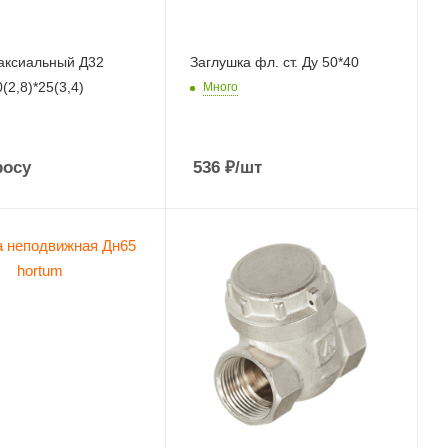
аксиальный Д32
Заглушка фл. ст. Ду 50*40
0(2,8)*25(3,4)
Много
росу
536
₽
/шт