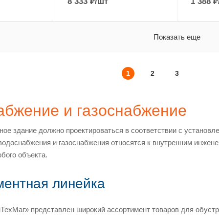
8 333
₽
/шт
1 388
₽
Показать еще
1
2
3
абжение и газоснабжение
ое здание должно проектироваться в соответствии с установл
водоснабжения и газоснабжения относятся к внутренним инжен
бого объекта.
ментная линейка
ТехМаг» представлен широкий ассортимент товаров для обустр