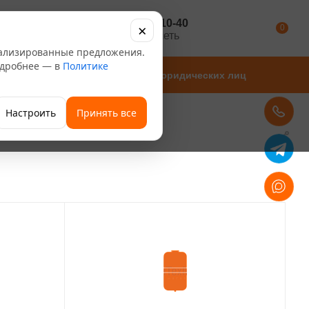
+7 347 246-10-40
×
Каталог
0
розничная сеть
нализированные предложения.
Подробнее — в
Политике
Магазины
Для юридических лиц
Настроить
Принять все