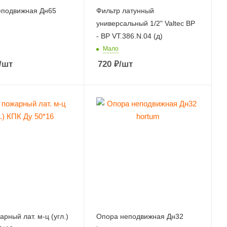
еподвижная Дн65
Фильтр латунный
универсальный 1/2" Valtec ВР
- ВР VT.386.N.04 (д)
Мало
/шт
720
₽
/шт
рный лат. м-ц (угл.)
Опора неподвижная Дн32