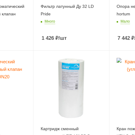
оматический
Фильтр латунный Ду 32 LD
Опора н
 клапан
Pride
hortum
Много
Мало
1 426
₽
/шт
7 442
₽
Картридж сменный
Кран пожа