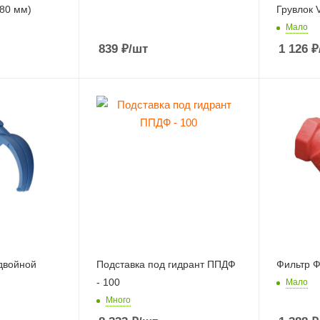
80 мм)
Грувлок 
Мало
839
₽
/шт
1 126
₽
двойной
Подставка под гидрант ППДФ
Фильтр Ф
- 100
Мало
Много