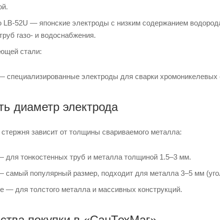
ой.
o LB-52U — японские электроды с низким содержанием водород
труб газо- и водоснабжения.
ющей стали:
— специализированные электроды для сварки хромоникелевых с
ть диаметр электрода
стержня зависит от толщины свариваемого металла:
 — для тонкостенных труб и металла толщиной 1.5–3 мм.
 — самый популярный размер, подходит для металла 3–5 мм (уг
е — для толстого металла и массивных конструкций.
тва покупки в «СанТехМаг»