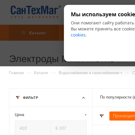
Мы используем cookie
Они помогают сайту работать
Вы можете принять все cookie
Каталог
Акции
Блог
cookies
.
Электроды ММК-Метиз
1
—
—
—
Главная
Каталог
Водоснабжение и газоснабжение
С
По популярности (
ФИЛЬТР
Цена
Производит