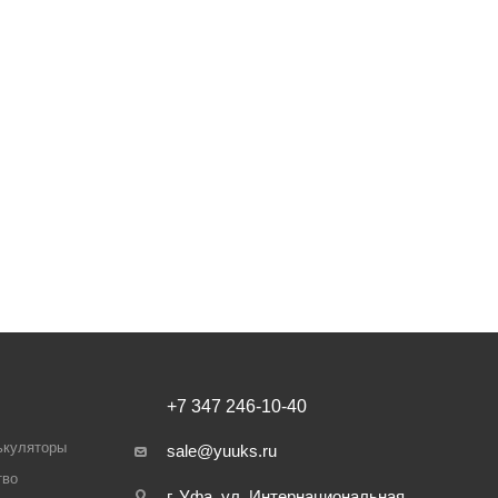
+7 347 246-10-40
ькуляторы
sale@yuuks.ru
тво
г. Уфа, ул. Интернациональная,