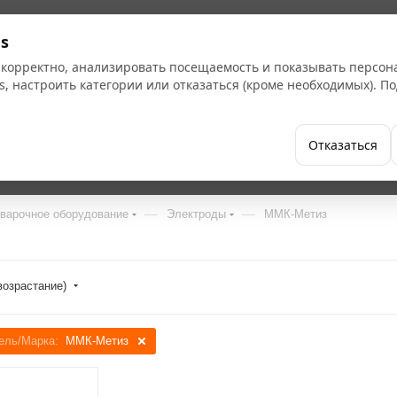
s
 корректно, анализировать посещаемость и показывать персо
s, настроить категории или отказаться (кроме необходимых). 
Бренды
Как купить
Компания
Отказаться
—
—
варочное оборудование
Электроды
ММК-Метиз
возрастание)
ель/Марка:
ММК-Метиз