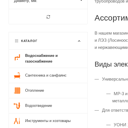
трубопроводов и
Диаметр, мм.
Ассорти
В нашем магазин
и ЛЭЗ (Лосиноос
КАТАЛОГ
и нержавеющими
Водоснабжение и
газоснабжение
Виды элек
Сантехника и санфаянс
Универсальны
Отопление
МР-3 и 
металл
Водоотведение
Для ответств
Инструменты и хозтовары
УОНИ 1