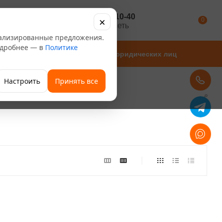
+7 347 246-10-40
×
Каталог
0
розничная сеть
нализированные предложения.
Подробнее — в
Политике
Магазины
Для юридических лиц
Настроить
Принять все