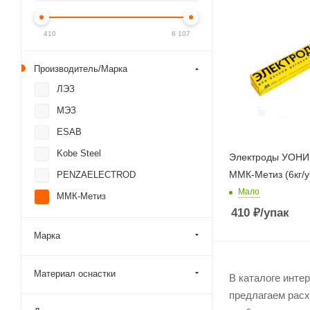
410
6 107
Производитель/Марка
ЛЭЗ
МЭЗ
ESAB
Kobe Steel
Электроды УОНИ 
ММК-Метиз (6кг/у
PENZAELECTROD
Мало
ММК-Метиз
410
₽
/упак
Марка
Материал оснастки
В каталоге инте
предлагаем расх