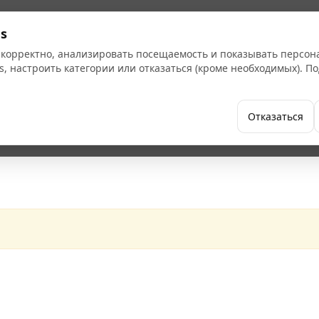
s
 корректно, анализировать посещаемость и показывать персо
s, настроить категории или отказаться (кроме необходимых). 
Бренды
Как купить
Компания
Отказаться