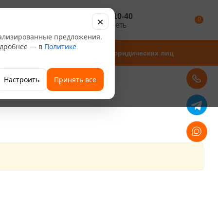
+7 347 246-10-40
×
Каталог
0
розничная сеть
нализированные предложения.
Подробнее — в
Политике
Магазины
Для юридических лиц
Настроить
Принять все