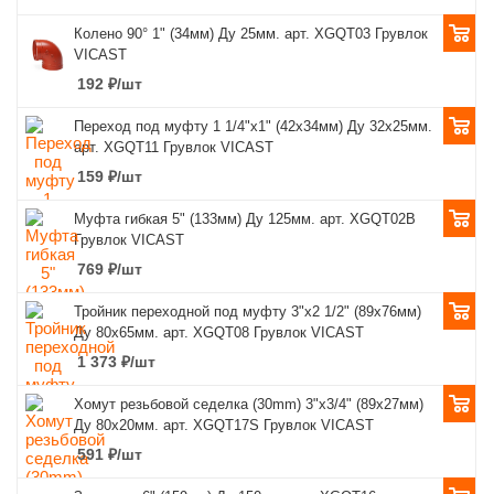
Колено 90° 1" (34мм) Ду 25мм. арт. XGQT03 Грувлок
VICAST
192
₽
/шт
Переход под муфту 1 1/4"x1" (42х34мм) Ду 32х25мм.
арт. XGQT11 Грувлок VICAST
159
₽
/шт
Муфта гибкая 5" (133мм) Ду 125мм. арт. XGQT02B
Грувлок VICAST
769
₽
/шт
Тройник переходной под муфту 3"x2 1/2" (89x76мм)
Ду 80x65мм. арт. XGQT08 Грувлок VICAST
1 373
₽
/шт
Хомут резьбовой седелка (30mm) 3"x3/4" (89x27мм)
Ду 80х20мм. арт. XGQT17S Грувлок VICAST
591
₽
/шт