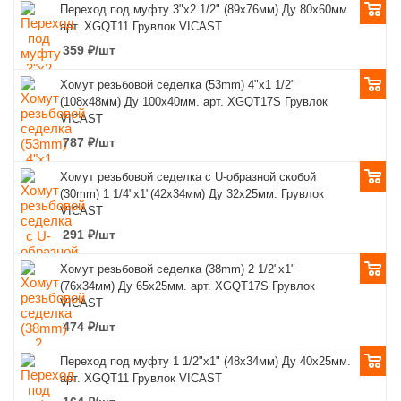
Переход под муфту 3"x2 1/2" (89х76мм) Ду 80х60мм.
арт. XGQT11 Грувлок VICAST
359
₽
/шт
Хомут резьбовой седелка (53mm) 4"x1 1/2"
(108x48мм) Ду 100х40мм. арт. XGQT17S Грувлок
VICAST
787
₽
/шт
Хомут резьбовой седелка с U-образной скобой
(30mm) 1 1/4"х1"(42х34мм) Ду 32х25мм. Грувлок
VICAST
291
₽
/шт
Хомут резьбовой седелка (38mm) 2 1/2"x1"
(76x34мм) Ду 65х25мм. арт. XGQT17S Грувлок
VICAST
474
₽
/шт
Переход под муфту 1 1/2"x1" (48х34мм) Ду 40х25мм.
арт. XGQT11 Грувлок VICAST