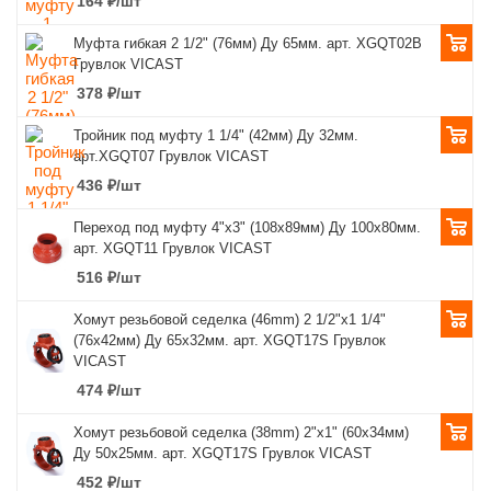
164
₽
/шт
Муфта гибкая 2 1/2" (76мм) Ду 65мм. арт. XGQT02B
Грувлок VICAST
378
₽
/шт
Тройник под муфту 1 1/4" (42мм) Ду 32мм.
арт.XGQT07 Грувлок VICAST
436
₽
/шт
Переход под муфту 4"x3" (108х89мм) Ду 100х80мм.
арт. XGQT11 Грувлок VICAST
516
₽
/шт
Хомут резьбовой седелка (46mm) 2 1/2"x1 1/4"
(76x42мм) Ду 65х32мм. арт. XGQT17S Грувлок
VICAST
474
₽
/шт
Хомут резьбовой седелка (38mm) 2"x1" (60x34мм)
Ду 50х25мм. арт. XGQT17S Грувлок VICAST
452
₽
/шт