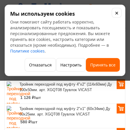
0
×
Мы используем cookies
Они помогают сайту работать корректно,
Грувлочные соединения
анализировать посещаемость и показывать
персонализированные предложения. Вы можете
100
принять все cookies, настроить категории или
отказаться (кроме необходимых). Подробнее — в
—
—
—
Главная
Каталог
Водоснабжение и газоснабжение
Политике cookies
.
—
Трубы и трубодетали
Грувлочные соединения
Отказаться
Настроить
Принять все
ФИЛЬТР
Тройник переходной под муфту 4"x2" (114x60мм) Ду
100x50мм. арт. XGQT08 Грувлок VICAST
1 126
₽
/шт
Тройник переходной под муфту 2"x1" (60x34мм) Ду
60x25мм. арт. XGQT08 Грувлок VICAST
580
₽
/шт