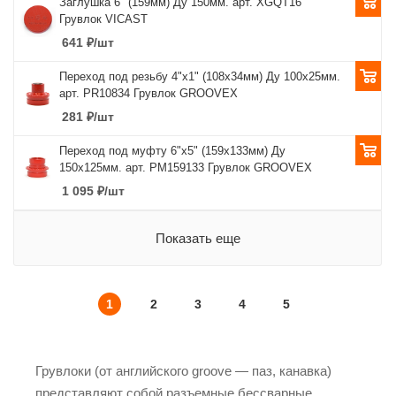
Заглушка 6" (159мм) Ду 150мм. арт. XGQT16
Грувлок VICAST
641
₽
/шт
Переход под резьбу 4"x1" (108х34мм) Ду 100х25мм.
арт. PR10834 Грувлок GROOVEX
281
₽
/шт
Переход под муфту 6"x5" (159х133мм) Ду
150х125мм. арт. PM159133 Грувлок GROOVEX
1 095
₽
/шт
Показать еще
1
2
3
4
5
Грувлоки (от английского groove — паз, канавка)
представляют собой разъемные бессварные