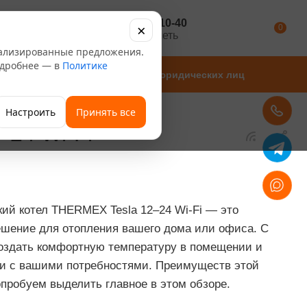
+7 347 246-10-40
×
Каталог
0
розничная сеть
нализированные предложения.
Подробнее — в
Политике
Магазины
Для юридических лиц
Настроить
Принять все
–24 Wi-Fi
ий котел THERMEX Tesla 12–24 Wi-Fi — это
ешение для отопления вашего дома или офиса. С
оздать комфортную температуру в помещении и
вии с вашими потребностями. Преимуществ этой
опробуем выделить главное в этом обзоре.