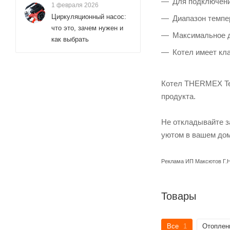
Для подключени
1 февраля 2026
Циркуляционный насос:
Диапазон темпер
что это, зачем нужен и
Максимальное д
как выбрать
Котел имеет кла
Котел THERMEX Tesl
продукта.
Не откладывайте з
уютом в вашем дом
Реклама ИП Максютов Г.Н. 
Товары
Все
1
Отоплен