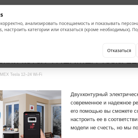
s
 корректно, анализировать посещаемость и показывать персо
s, настроить категории или отказаться (кроме необходимых). 
Бренды
Как купить
Компания
Отказаться
ский котел THERMEX Tesla 12
MEX Tesla 12–24 Wi-Fi
Двухконтурный электрическ
современное и надежное р
его помощью вы сможете с
настроить ее в соответст
модели не счесть, но мы п