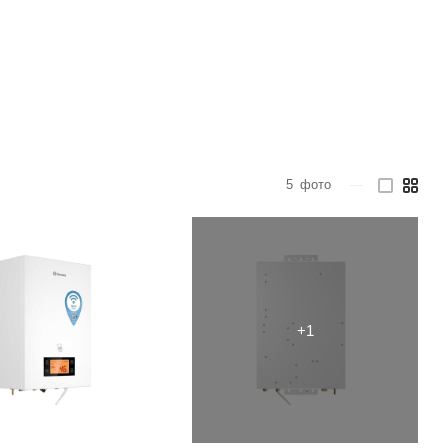
5
фото
—