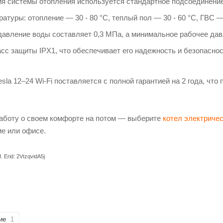
я системы отопления используется стандартное подсоединение 
атуры: отопление — 30 - 80 °С, теплый пол — 30 - 60 °С, ГВС — 
авление воды составляет 0,3 МПа, а минимальное рабочее да
сс защиты IPX1, что обеспечивает его надежность и безопаснос
a 12–24 Wi-Fi поставляется с полной гарантией на 2 года, что
аботу о своем комфорте на потом — выберите
котел электриче
е или офисе.
Erid: 2VtzqvidA5j
ие
1