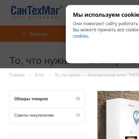
Мы используем cookie
Они помогают сайту работать
Вы можете принять все cookie
Каталог
Акции
Блог
cookies
.
То, что нужно — Электриче
—
—
Главная
Блог
То, что нужно — Электрический котел THER
Обзоры товаров
38
Советы покупателям
28