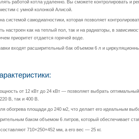
влять работой котла удаленно. Вы сможете контролировать и ре
местим с умной колонкой Алисой.
а системой самодиагностики, которая позволяет контролироват
ь настроен как на теплый пол, так и на радиаторы, в зависимос
ичем приоритет отдается горячей воде.
тавки входят расширительный бак объемом 6 л и циркуляционн
арактеристики
:
ощность от 12 кВт до 24 кВт — позволяет выбрать оптимальны
20 В, так и 400 В.
ля обогрева площади до 240 м2, что делает его идеальным вы
ительным баком объемом 6 литров, который обеспечивает стаб
составляют 710×250×452 мм, а его вес — 25 кг.