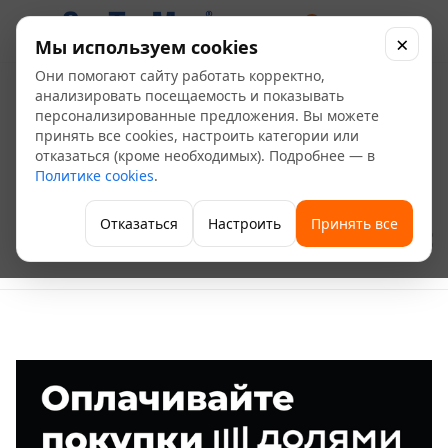
0
×
Мы используем cookies
Они помогают сайту работать корректно,
Купите сейчас, платите
анализировать посещаемость и показывать
персонализированные предложения. Вы можете
потом!
принять все cookies, настроить категории или
отказаться (кроме необходимых). Подробнее — в
Политике cookies
.
—
—
—
Главная
О компании
Новости
Купите сейчас, платите потом!
Отказаться
Настроить
Принять все
22 апреля 2025