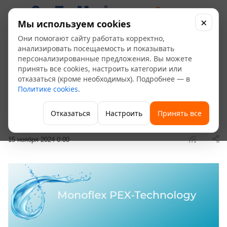
0
×
Мы используем cookies
Они помогают сайту работать корректно,
Новинка в СанТехМаг:
анализировать посещаемость и показывать
персонализированные предложения. Вы можете
Гибкая подводка Monoflex
принять все cookies, настроить категории или
отказаться (кроме необходимых). Подробнее — в
PEX-Technology
Политике cookies
.
—
—
Главная
Блог
Отказаться
Настроить
Принять все
Новинка в СанТехМаг: Гибкая подводка Monoflex PEX-Technology
15 ноября 2024 0:00