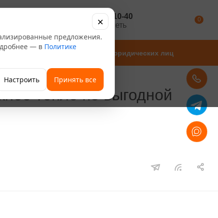
+7 347 246-10-40
×
Каталог
0
розничная сеть
нализированные предложения.
Подробнее — в
Политике
Магазины
Для юридических лиц
Настроить
Принять все
ное тепло по выгодной