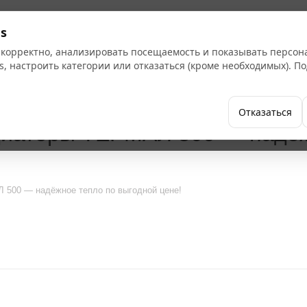
s
 корректно, анализировать посещаемость и показывать персо
s, настроить категории или отказаться (кроме необходимых). 
Бренды
Как купить
Компания
Отказаться
диаторы ТЕРМАЛ 500 — надёж
500 — надёжное тепло по выгодной цене!