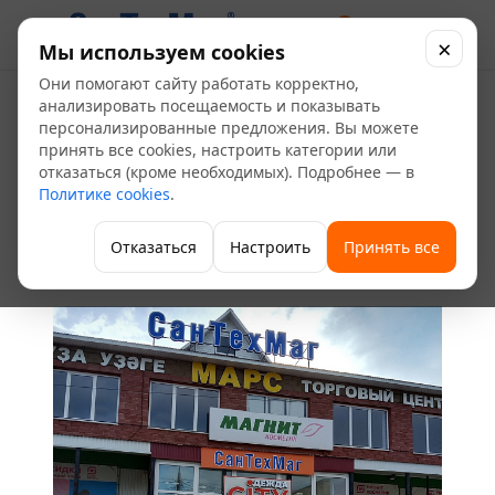
0
×
Мы используем cookies
Они помогают сайту работать корректно,
анализировать посещаемость и показывать
персонализированные предложения. Вы можете
принять все cookies, настроить категории или
АДРЕС
отказаться (кроме необходимых). Подробнее — в
Политике cookies
г. Белебей, ул. Б.М.
.
Шапошникова, 145
Отказаться
Настроить
Принять все