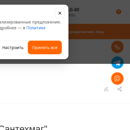
+7 347 246-10-40
×
Каталог
0
розничная сеть
нализированные предложения.
Подробнее — в
Политике
Магазины
Для юридических лиц
Настроить
Принять все
Сантехмаг"