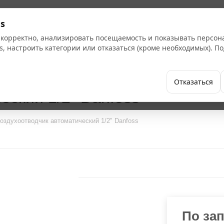
s
 корректно, анализировать посещаемость и показывать персо
s, настроить категории или отказаться (кроме необходимых). 
Бренды
Как купить
Компания
Отказаться
еский 1/2" Danfoss
оздухоотводчик автоматический 1/2" Danfoss
По за