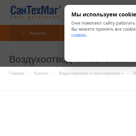
Мы используем cookie
Они помогают сайту работать
Вы можете принять все cookie
Каталог
Акции
Блог
cookies
.
Воздухоотводчик автоматич
—
—
—
Главная
Каталог
Водоснабжение и газоснабжение
В