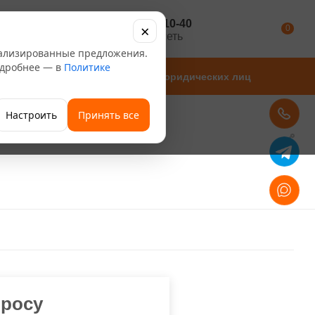
+7 347 246-10-40
×
Каталог
0
розничная сеть
нализированные предложения.
Подробнее — в
Политике
Магазины
Для юридических лиц
Настроить
Принять все
просу