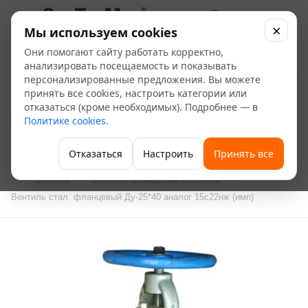
0
×
Мы используем cookies
Они помогают сайту работать корректно,
Вентиль стал.
анализировать посещаемость и показывать
персонализированные предложения. Вы можете
фланцевый Ду-25*40
принять все cookies, настроить категории или
отказаться (кроме необходимых). Подробнее — в
аналог 15с22нж (имп)
Политике cookies
.
—
—
—
Главная
Каталог
Водоснабжение и газоснабжение
Отказаться
Настроить
Принять все
—
Запорно-регулирующая арматура
Регулирующая арматура
—
—
—
Вентили
Вентиль фланцевый стальной
Вентиль стал. фланцевый Ду-25*40 аналог 15с22нж (имп)