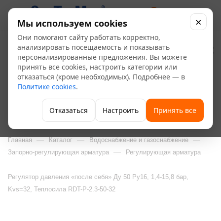
0
×
Мы используем cookies
Они помогают сайту работать корректно,
Регулятор давления
анализировать посещаемость и показывать
персонализированные предложения. Вы можете
«после себя» Ду 50
принять все cookies, настроить категории или
отказаться (кроме необходимых). Подробнее — в
Ру16, 1,4-15,8 бар,
Политике cookies
.
Kvs=32, Теплосила
Отказаться
Настроить
Принять все
RDT-P-2.3-50-32
—
—
—
Главная
Каталог
Водоснабжение и газоснабжение
—
Запорно-регулирующая арматура
Регулирующая арматура
—
Регулятор давления «после себя» Ду 50 Ру16, 1,4-15,8 бар,
Kvs=32, Теплосила RDT-P-2.3-50-32