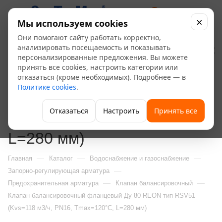
0
×
Мы используем cookies
Они помогают сайту работать корректно,
Клапан
анализировать посещаемость и показывать
персонализированные предложения. Вы можете
балансировочный
принять все cookies, настроить категории или
отказаться (кроме необходимых). Подробнее — в
фланцевый Ду 80 REON
Политике cookies
.
тип RSV51 (Kvs=118 м3/
Отказаться
Настроить
Принять все
ч, PN16, Тmax=120°С,
L=280 мм)
—
—
—
Главная
Каталог
Водоснабжение и газоснабжение
—
Запорно-регулирующая арматура
—
—
Предохранительная арматура
Клапан балансировочный
Клапан балансировочный фланцевый Ду 80 REON тип RSV51
(Kvs=118 м3/ч, PN16, Тmax=120°С, L=280 мм)