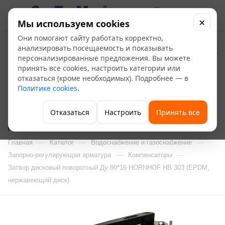
0
×
Мы используем cookies
Они помогают сайту работать корректно,
Затвор дисковый
анализировать посещаемость и показывать
персонализированные предложения. Вы можете
поворотный Ду 80*16
принять все cookies, настроить категории или
отказаться (кроме необходимых). Подробнее — в
HORNHOF HB 303
Политике cookies
.
(EPDM, нержавеющий
Отказаться
Настроить
Принять все
диск)
—
—
—
Главная
Каталог
Водоснабжение и газоснабжение
—
—
Запорно-регулирующая арматура
Компенсаторы
Затвор дисковый поворотный Ду 80*16 HORNHOF HB 303 (EPDM,
нержавеющий диск)