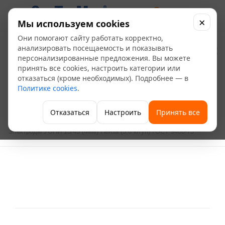
0
×
Мы используем cookies
Они помогают сайту работать корректно,
Электроды УОНИ 13/45
анализировать посещаемость и показывать
персонализированные предложения. Вы можете
(4мм) Пенза (5,0 кг/уп)
принять все cookies, настроить категории или
отказаться (кроме необходимых). Подробнее — в
ГОСТ 9466-75
Политике cookies
.
—
—
—
Главная
Каталог
Водоснабжение и газоснабжение
Отказаться
Настроить
Принять все
—
Сварочное оборудование
Электроды УОНИ 13/45 (4мм) Пенза (5,0 кг/уп) ГОСТ 9466-75