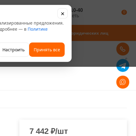
+7 347 246-10-40
×
Каталог
0
розничная сеть
нализированные предложения.
Подробнее — в
Политике
Магазины
Для юридических лиц
Настроить
Принять все
7 442
₽
/шт