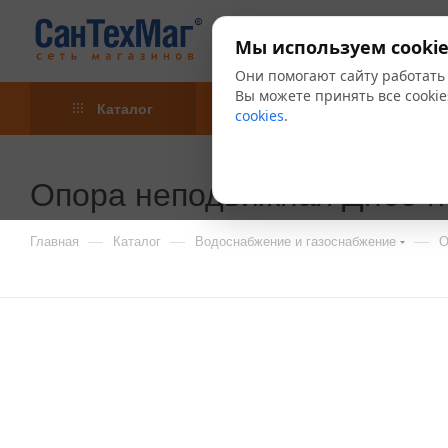
Мы используем cookie
Они помогают сайту работать
Вы можете принять все cookie
Каталог
Акции
Блог
cookies
.
Опора неподвижная Дн65 h
—
—
—
Главная
Каталог
Водоснабжение и газоснабжение
О