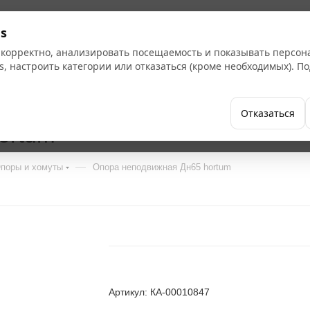
s
 корректно, анализировать посещаемость и показывать персо
s, настроить категории или отказаться (кроме необходимых). 
Бренды
Как купить
Компания
Отказаться
ortum
—
поры и хомуты
Опора неподвижная Дн65 hortum
Артикул: КА-00010847