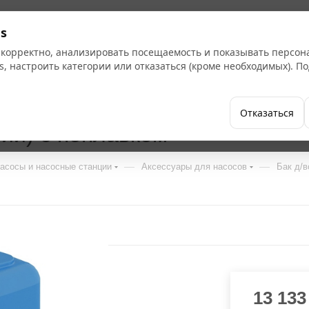
s
 корректно, анализировать посещаемость и показывать персо
s, настроить категории или отказаться (кроме необходимых). 
Бренды
Как купить
Компания
Отказаться
ний) с поплавком
—
—
асосы и насосные станции
Аксессуары для насосов
Бак д/в
13 133