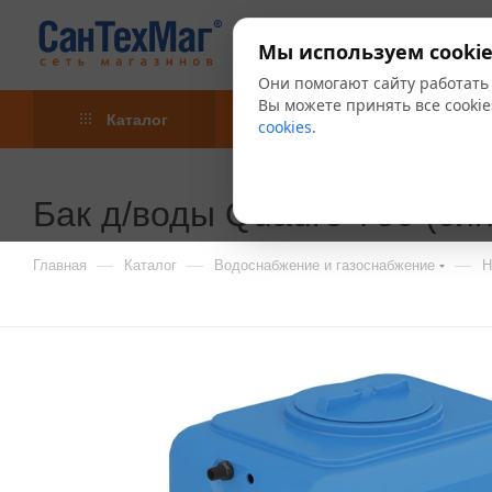
Мы используем cookie
Они помогают сайту работать
Вы можете принять все cookie
Каталог
Акции
Блог
cookies
.
Бак д/воды Quadro-750 (си
—
—
—
Главная
Каталог
Водоснабжение и газоснабжение
Н