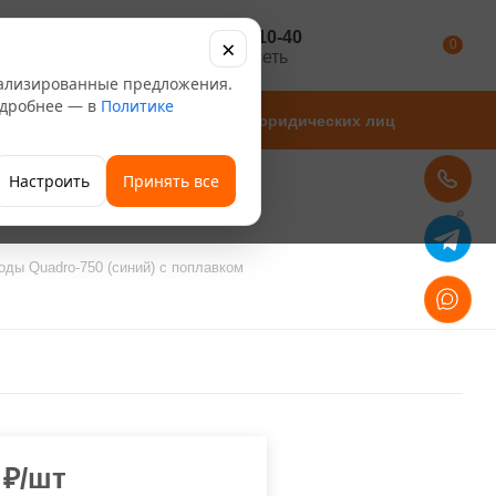
+7 347 246-10-40
×
Каталог
0
розничная сеть
нализированные предложения.
Подробнее — в
Политике
Магазины
Для юридических лиц
Настроить
Принять все
оды Quadro-750 (синий) с поплавком
₽
/шт