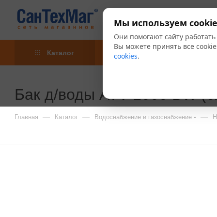
Мы используем cookie
Они помогают сайту работать
Вы можете принять все cookie
Каталог
Акции
Блог
cookies
.
Бак д/воды ATV 1000 BW (с
—
—
—
Главная
Каталог
Водоснабжение и газоснабжение
Н