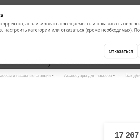
s
 корректно, анализировать посещаемость и показывать персо
s, настроить категории или отказаться (кроме необходимых). 
Бренды
Как купить
Компания
Отказаться
ине-белый) с поплавком
—
—
асосы и насосные станции
Аксессуары для насосов
Бак д/
17 267