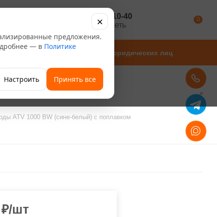
+7 347 246-10-40
×
Каталог
0
розничная сеть
нализированные предложения.
Подробнее — в
Политике
Магазины
Для юридических лиц
Настроить
Принять все
воды ATV 1000 BW (сине-белый) с поплавком
₽
/шт