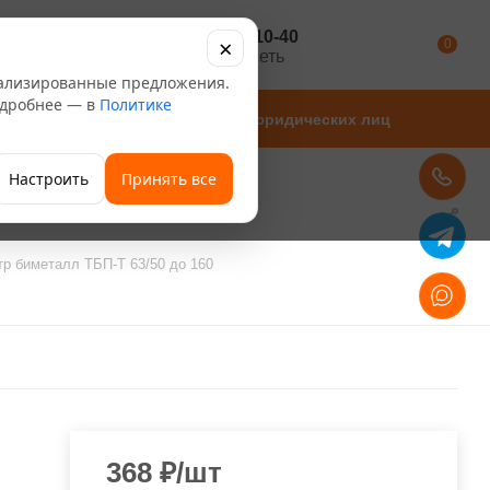
+7 347 246-10-40
×
Каталог
0
розничная сеть
нализированные предложения.
Подробнее — в
Политике
Магазины
Для юридических лиц
Настроить
Принять все
р биметалл ТБП-Т 63/50 до 160
368
₽
/шт