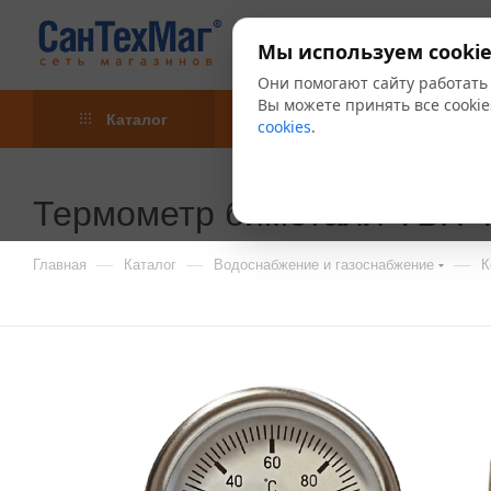
Мы используем cookie
Они помогают сайту работать
Вы можете принять все cookie
Каталог
Акции
Блог
cookies
.
Термометр биметалл ТБП-Т
—
—
—
Главная
Каталог
Водоснабжение и газоснабжение
К