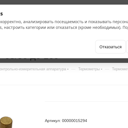
s
 корректно, анализировать посещаемость и показывать персо
s, настроить категории или отказаться (кроме необходимых). 
Бренды
Как купить
Компания
Отказаться
 63/50 до 160
—
—
онтрольно-измерительная аппаратура
Термометры
Термомет
Артикул: 00000015294