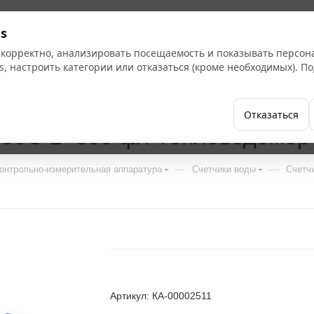
s
 корректно, анализировать посещаемость и показывать персо
s, настроить категории или отказаться (кроме необходимых). 
Бренды
Как купить
Компания
Отказаться
 50С L=300 фл Тепловодомер
—
—
онтрольно-измерительная аппаратура
Счетчики воды
Счетч
Артикул: КА-00002511