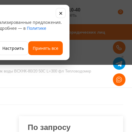
+7 347 246-10-40
×
Каталог
0
розничная сеть
нализированные предложения.
Подробнее — в
Политике
Магазины
Для юридических лиц
Настроить
Принять все
ик воды ВСХНК-80/20 50С L=300 фл Тепловодомер
По запросу