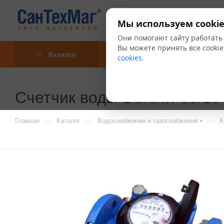
Мы используем cookie
Они помогают сайту работать
Вы можете принять все cookie
Каталог
Акции
Блог
cookies
.
Счетчик воды ВСХНК-80/20
—
—
—
Главная
Каталог
Водоснабжение и газоснабжение
К