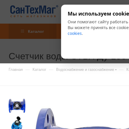
Мы используем cookie
Они помогают сайту работать
Вы можете принять все cookie
Каталог
Акции
Блог
cookies
.
Счетчик воды СТВХ Ду 150
—
—
—
Главная
Каталог
Водоснабжение и газоснабжение
К