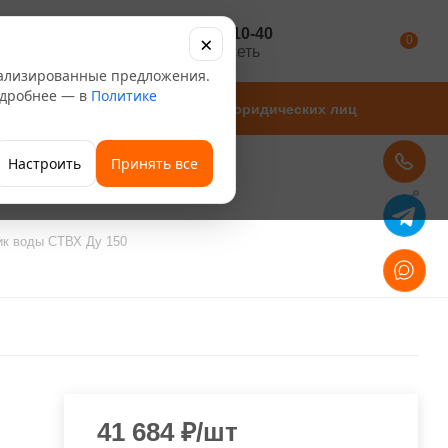
+7 347 246-10-40
×
Каталог
0
розничная сеть
нализированные предложения.
Подробнее — в
Политике
Магазины
Для юридических лиц
Настроить
Принять все
ик воды СТВХ Ду 150
41 684
₽
/шт