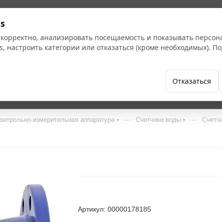
s
 корректно, анализировать посещаемость и показывать персо
s, настроить категории или отказаться (кроме необходимых). 
Бренды
Как купить
Компания
Отказаться
—
—
онтрольно-измерительная аппаратура
Счетчики воды
Счетч
Артикул: 00000178185