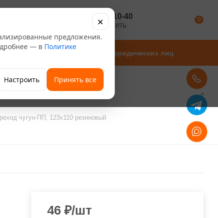
+7 347 246-10-40
×
Каталог
0
розничная сеть
нализированные предложения.
Подробнее — в
Политике
Магазины
Для юридических лиц
Настроить
Принять все
реход чугун-ПП, 123х110 резиновый
46
₽
/шт