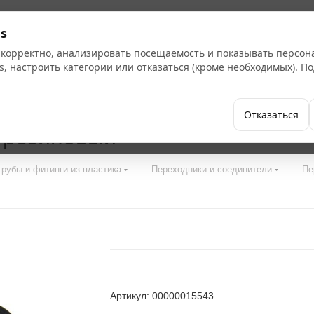
s
 корректно, анализировать посещаемость и показывать персо
s, настроить категории или отказаться (кроме необходимых). 
Бренды
Как купить
Компания
Отказаться
 резиновый
—
—
рубы и фитинги из пластика
Переходники и соединители
Пе
Артикул: 00000015543