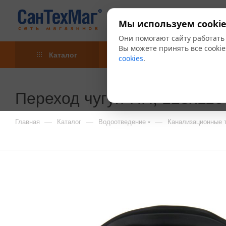
Мы используем cookie
Они помогают сайту работать
Вы можете принять все cookie
Каталог
Акции
Блог
cookies
.
Переход чугун-ПП, 123х110
—
—
—
Главная
Каталог
Водоотведение
Канализационные т