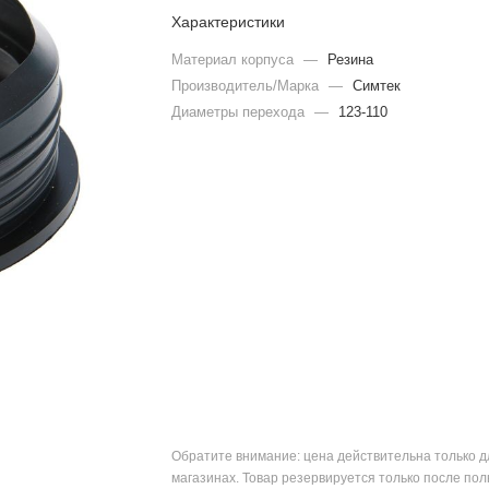
Характеристики
Материал корпуса
—
Резина
Производитель/Марка
—
Симтек
Диаметры перехода
—
123-110
Обратите внимание: цена действительна только д
магазинах. Товар резервируется только после пол