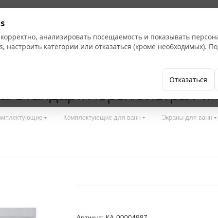
s
 корректно, анализировать посещаемость и показывать персо
s, настроить категории или отказаться (кроме необходимых). 
Бренды
Как купить
Компания
Отказаться
a/Стандарт/Нерея/Ультра/Риг
—
—
комплектующие
Комплектующие для ванн
Экраны для ванн
Артикул: КА-00004987