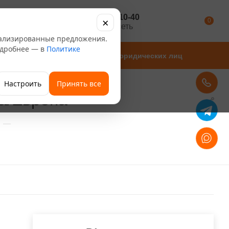
+7 347 246-10-40
×
Каталог
0
розничная сеть
нализированные предложения.
Подробнее — в
Политике
Магазины
Для юридических лиц
Настроить
Принять все
а/Европа
—