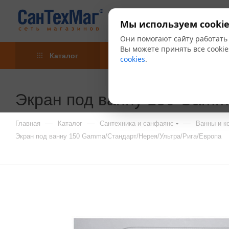
Мы используем cookie
Они помогают сайту работать
Вы можете принять все cookie
Каталог
Акции
Блог
cookies
.
Экран под ванну 150 Gamm
—
—
—
Главная
Каталог
Сантехника и санфаянс
Ванны и 
Экран под ванну 150 Gamma/Стандарт/Нерея/Ультра/Рига/Европа