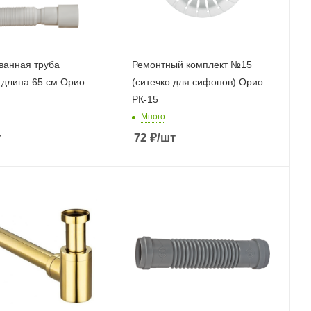
ванная труба
Ремонтный комплект №15
 длина 65 см Орио
(ситечко для сифонов) Орио
РК-15
Много
т
72
₽
/шт