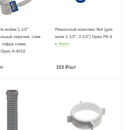
я мойки 1 1/2"
Ремонтный комплект №4 (для
льный перелив, слив
моек 1 1/2"; 3 1/2") Орио РК-4
 гофра слива
Много
 Орио А-4010
шт
103
₽
/шт