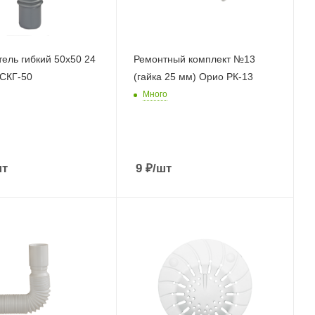
ель гибкий 50х50 24
Ремонтный комплект №13
СКГ-50
(гайка 25 мм) Орио РК-13
Много
шт
9
₽
/шт