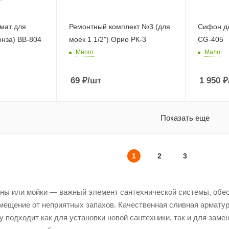
омат для
Ремонтный комплект №3 (для
Сифон дл
онза) ВВ-804
моек 1 1/2") Орио РК-3
СG-405
Много
Мало
69
₽
/шт
1 950
₽
Показать еще
1
2
3
ины или мойки — важный элемент сантехнической системы, обе
щение от неприятных запахов. Качественная сливная арматура
у подходит как для установки новой сантехники, так и для з