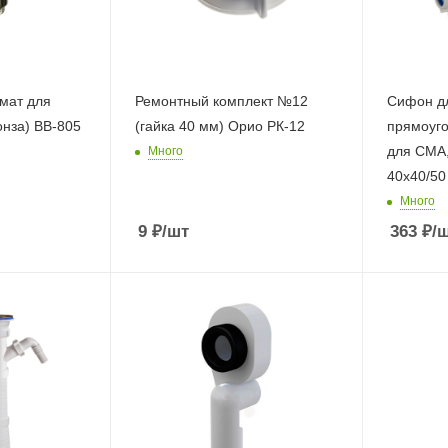
омат для
Ремонтный комплект №12
Сифон дл
онза) ВВ-805
(гайка 40 мм) Орио РК-12
прямоуго
для СМА,
Много
40х40/50
Много
9
₽
/шт
363
₽
/