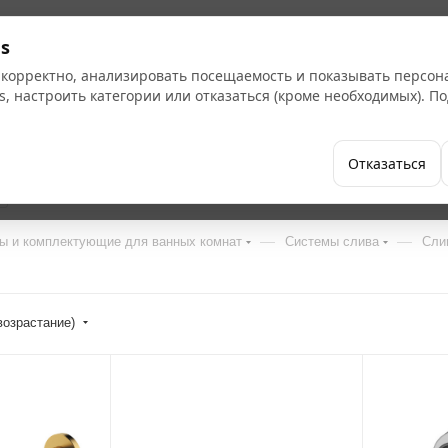
s
 корректно, анализировать посещаемость и показывать персо
s, настроить категории или отказаться (кроме необходимых). 
Бренды
Как купить
Компания
Отказаться
8
—
—
ы и комплектующие для ванных комнат
Системы слива
Сли
возрастание)