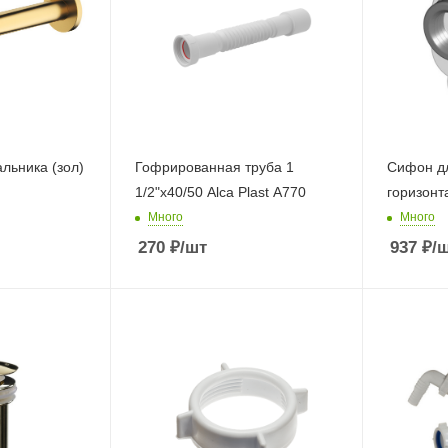
льника (зол)
Гофрированная труба 1
Сифон д
1/2"х40/50 Alca Plast A770
горизонт
Много
Много
270
₽
/шт
937
₽
/