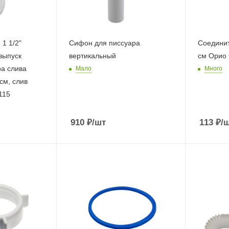
1 1/2"
Сифон для писсуара
Соединит
выпуск
вертикальный
см Орио 
ра слива
Мало
Много
см, слив
115
910
₽
/шт
113
₽
/