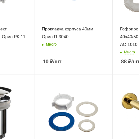
ект
Прокладка корпуса 40мм
Гофриро
) Орио РК-11
Орио П-3040
40х40/50
АС-1010
Много
Много
10
₽
/шт
88
₽
/ш