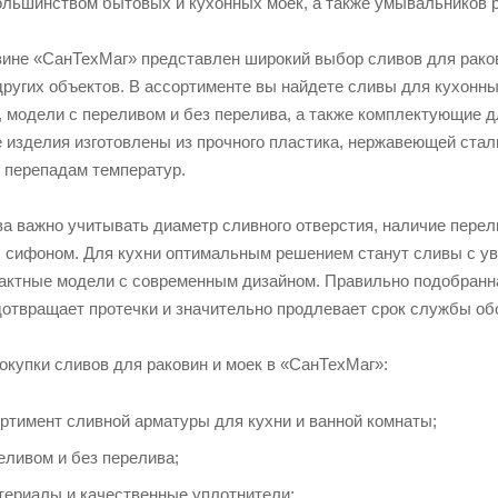
льшинством бытовых и кухонных моек, а также умывальников 
зине «СанТехМаг» представлен широкий выбор сливов для раков
других объектов. В ассортименте вы найдете сливы для кухонн
 модели с переливом и без перелива, а также комплектующие д
изделия изготовлены из прочного пластика, нержавеющей стали,
 перепадам температур.
а важно учитывать диаметр сливного отверстия, наличие перели
 сифоном. Для кухни оптимальным решением станут сливы с ув
актные модели с современным дизайном. Правильно подобранна
дотвращает протечки и значительно продлевает срок службы об
купки сливов для раковин и моек в «СанТехМаг»:
ртимент сливной арматуры для кухни и ванной комнаты;
еливом и без перелива;
ериалы и качественные уплотнители;