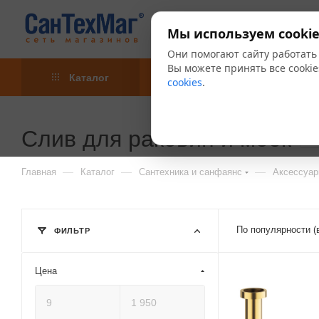
Мы используем cookie
Они помогают сайту работать
Вы можете принять все cookie
Каталог
Акции
Блог
cookies
.
Слив для раковин и моек
13
—
—
—
Главная
Каталог
Сантехника и санфаянс
Аксессуар
По популярности (
ФИЛЬТР
Цена