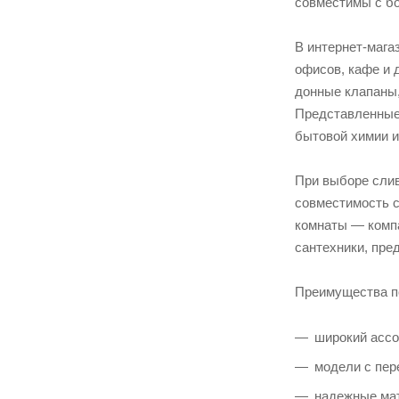
совместимы с бо
В интернет-мага
офисов, кафе и 
донные клапаны,
Представленные 
бытовой химии и
При выборе слив
совместимость с
комнаты — комп
сантехники, пре
Преимущества по
широкий ассо
модели с пер
надежные мат