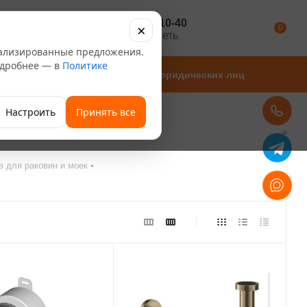
+7 347 246-10-40
×
Каталог
0
розничная сеть
нализированные предложения.
Подробнее — в
Политике
Магазины
Для юридических лиц
Настроить
Принять все
в для раковин и моек