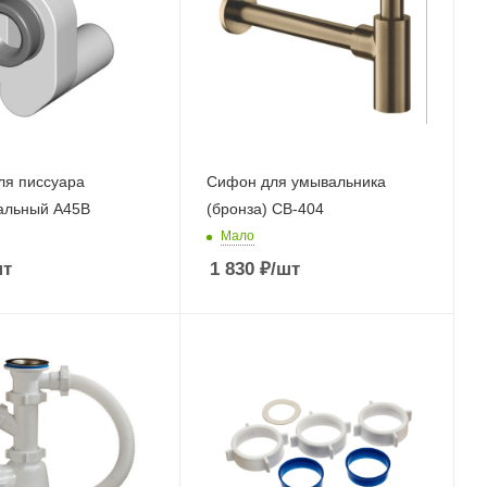
ля писсуара
Сифон для умывальника
альный А45В
(бронза) СВ-404
Мало
шт
1 830
₽
/шт