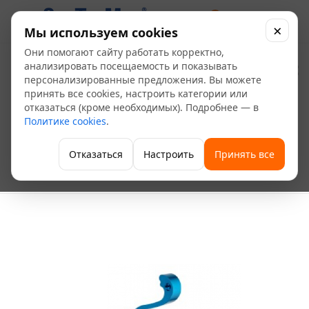
0
×
Мы используем cookies
Они помогают сайту работать корректно,
Крючок Frap F204-... , в
анализировать посещаемость и показывать
персонализированные предложения. Вы можете
ассортименте цветные
принять все cookies, настроить категории или
отказаться (кроме необходимых). Подробнее — в
Политике cookies
.
—
—
—
Главная
Каталог
Сантехника и санфаянс
—
Аксессуары и комплектующие для ванных комнат
Отказаться
Настроить
Принять все
—
Крючки и вешалки
Крючок Frap F204-... , в ассортименте цветные