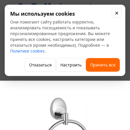
0
×
Мы используем cookies
Они помогают сайту работать корректно,
Полотенцедержатель
анализировать посещаемость и показывать
персонализированные предложения. Вы можете
Haiba HB1604
принять все cookies, настроить категории или
отказаться (кроме необходимых). Подробнее — в
Политике cookies
.
—
—
—
Главная
Каталог
Сантехника и санфаянс
—
Аксессуары и комплектующие для ванных комнат
Отказаться
Настроить
Принять все
—
Держатели для бумаги, душа, стаканов
Полотенцедержатель Haiba HB1604