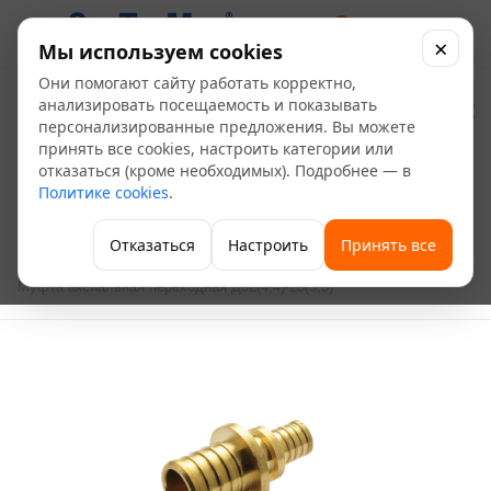
0
×
Мы используем cookies
Они помогают сайту работать корректно,
Муфта аксиальная
анализировать посещаемость и показывать
персонализированные предложения. Вы можете
переходная
принять все cookies, настроить категории или
отказаться (кроме необходимых). Подробнее — в
Д32(4,4)-25(3,5)
Политике cookies
.
—
—
—
Главная
Каталог
Отопление
Водяные теплые полы
Отказаться
Настроить
Принять все
—
—
Фитинги для теплого пола
Муфта аксиальная переходная Д32(4,4)-25(3,5)