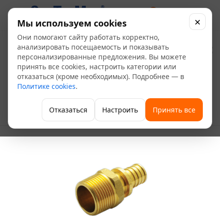
0
×
Мы используем cookies
Они помогают сайту работать корректно,
Муфта аксиальная НР
анализировать посещаемость и показывать
персонализированные предложения. Вы можете
Д25-3/4(3,5)
принять все cookies, настроить категории или
отказаться (кроме необходимых). Подробнее — в
Политике cookies
.
—
—
—
Главная
Каталог
Отопление
Водяные теплые полы
—
—
Фитинги для теплого пола
Отказаться
Настроить
Принять все
Муфта аксиальная НР Д25-3/4(3,5)