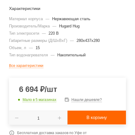
Характеристики
Материал корпуса
—
Нержавеющая сталь
Производитель/Марка
—
Hugard Hug
Тип электросети
—
220 В
Габаритные размеры (Д/ШхВхГ)
—
280х437х280
Объем, л
—
15
Тип водонагревателя
—
Накопительный
Все характеристики
6 694
₽
/шт
Мало
в 5 магазинах
Нашли дешевле?
В корзину
Бесплатная доставка заказов по Уфе от