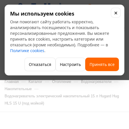
0
×
Мы используем cookies
Они помогают сайту работать корректно,
Водонагреватель
анализировать посещаемость и показывать
персонализированные предложения. Вы можете
электрический
принять все cookies, настроить категории или
отказаться (кроме необходимых). Подробнее — в
накопительный 15 л
Политике cookies
.
Hugard Hug HLS 15 U
Отказаться
Настроить
Принять все
(под мойкой)
—
—
—
—
Главная
Каталог
Отопление
Водонагреватели
—
Накопительные
Водонагреватель электрический накопительный 15 л Hugard Hug
HLS 15 U (под мойкой)