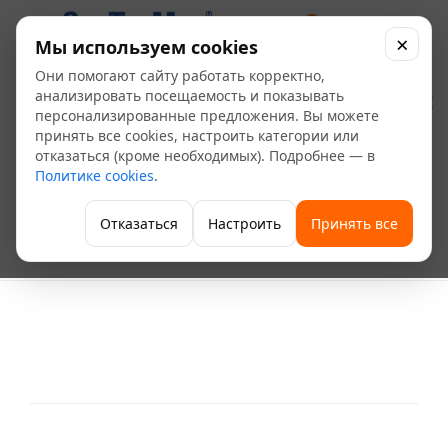
0
×
Мы используем cookies
Они помогают сайту работать корректно,
Труба стальная
анализировать посещаемость и показывать
персонализированные предложения. Вы можете
профильная 100*50*3
принять все cookies, настроить категории или
отказаться (кроме необходимых). Подробнее — в
Политике cookies
.
—
—
Главная
Каталог
—
Металлопрокат и строительные материалы
Отказаться
Настроить
Принять все
—
Труба стальная профильная
Труба стальная профильная 100*50*3