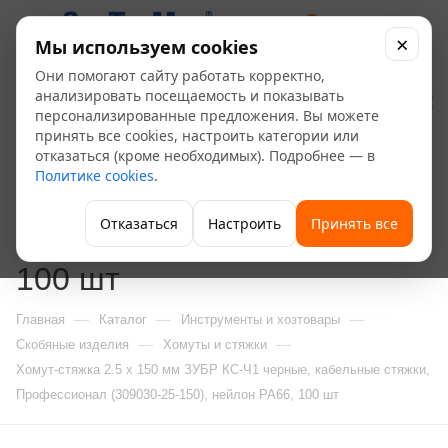
0
×
Мы используем cookies
Они помогают сайту работать корректно,
Хомут-стяжка 2.5 x 150
анализировать посещаемость и показывать
персонализированные предложения. Вы можете
мм ЗУБР КС-Ч1 черные,
принять все cookies, настроить категории или
отказаться (кроме необходимых). Подробнее — в
кабельные стяжки,
Политике cookies
.
Профессионал (309030-
Отказаться
Настроить
Принять все
25-150), нейлон РА66,
100 шт
—
—
—
Главная
Каталог
Инструменты и хозтовары
—
—
Скобяные изделия
Хомуты и стяжки
Хомут-стяжка 2.5 x 150 мм ЗУБР КС-Ч1 черные, кабельные стяжки,
Профессионал (309030-25-150), нейлон РА66, 100 шт