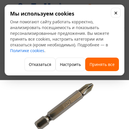
0
×
Мы используем cookies
Они помогают сайту работать корректно,
Бита 50 мм РН2 Ермак
анализировать посещаемость и показывать
персонализированные предложения. Вы можете
принять все cookies, настроить категории или
—
—
—
Главная
Каталог
Инструменты и хозтовары
отказаться (кроме необходимых). Подробнее — в
—
—
Инструменты
Расходные материалы и аксессуары
Биты
Политике cookies
.
—
Бита 50 мм РН2 Ермак
Отказаться
Настроить
Принять все